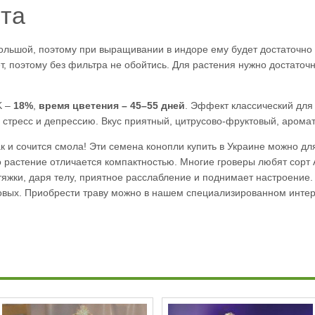
ста
ьшой, поэтому при выращивании в индоре ему будет достаточно 
т, поэтому без фильтра не обойтись. Для растения нужно достато
K –
18%
,
время цветения – 45–55 дней
. Эффект классический для
тресс и депрессию. Вкус приятный, цитрусово-фруктовый, аром
ак и сочится смола! Эти семена конопли купить в Украине можно д
 растение отличается компактностью. Многие гроверы любят сорт 
тяжки, даря телу, приятное расслабление и поднимает настроение.
овых. Приобрести траву можно в нашем специализированном инте