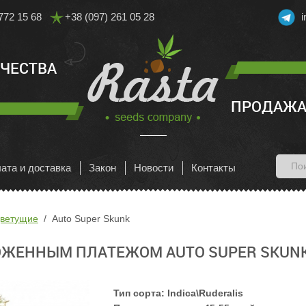
772 15 68
+38 (097) 261 05 28
АЧЕСТВА
ПРОДАЖА
ата и доставка
Закон
Новости
Контакты
цветущие
Auto Super Skunk
ОЖЕННЫМ ПЛАТЕЖОМ AUTO SUPER SKUN
Тип сорта:
Indica\Ruderalis