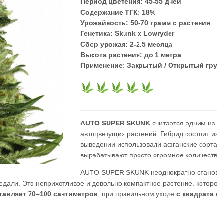
Период цветения:
45-55 дней
Содержание ТГК:
18%
Урожайность:
50-70 грамм с растения
Генетика:
Skunk x Lowryder
Сбор урожая:
2-2.5 месяца
Высота растения:
до 1 метра
Применение:
Закрытый / Открытый гру
AUTO SUPER SKUNK
считается одним из
автоцветущих растений. Гибрид состоит из
выведении использовали афганские сорта
вырабатывают просто огромное количеств
AUTO SUPER SKUNK неоднократно станов
едали. Это неприхотливое и довольно компактное растение, кото
тавляет 70–100 сантиметров
, при правильном уходе
с квадрата