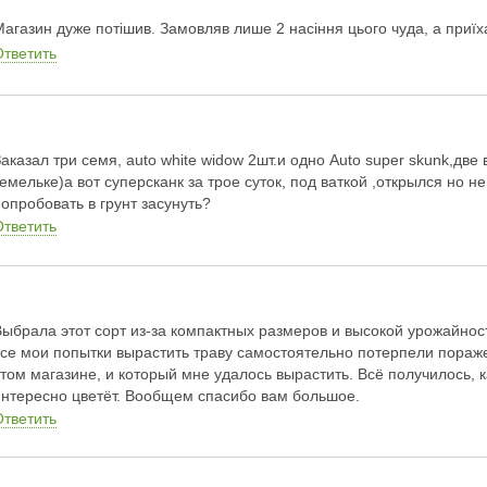
Магазин дуже потішив. Замовляв лише 2 насіння цього чуда, а приїх
Ответить
Заказал три семя, auto white widow 2шт.и одно Auto super skunk,две
земельке)а вот суперсканк за трое суток, под ваткой ,открылся но 
попробовать в грунт засунуть?
Ответить
Выбрала этот сорт из-за компактных размеров и высокой урожайности
все мои попытки вырастить траву самостоятельно потерпели пораже
этом магазине, и который мне удалось вырастить. Всё получилось, к
интересно цветёт. Вообщем спасибо вам большое.
Ответить