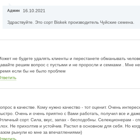
16.10.2021
Админ
Здраствуйте. Это сорт Biskek производитель Чуйские семена.
Может не будете удалять клиенты и перестанете обманывать человек
давайте решим вопрос с пустыми и не проросли и семками . Мне нече
время если бы не было проблем
Ответить
вопрос в качестве. Кому нужно качество - тот оценит. Очень интере
быстро. Очень и очень приятно с Вами работать, получил все и даж
Отличный сорт. Сила, вкус, запах - бесподобны. Селекционерам - с
плох. Не прихолтив и устойчив. Растил в основном для себя. Но когд
разом рынули ко мне за впечатлениями)
Ответить