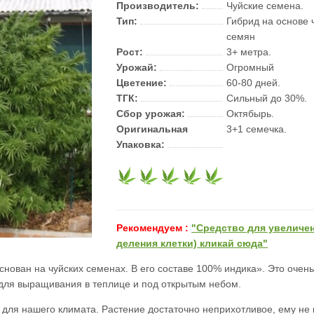
Производитель:
Чуйские семена.
Тип:
Гибрид на основе 
семян
Рост:
3+ метра.
Урожай:
Огромный
Цветение:
60-80 дней.
ТГК:
Сильный до 30%.
Сбор урожая:
Октябырь.
Оригинальная
3+1 семечка.
Упаковка:
Рекомендуем :
"Средство для увеличе
деления клетки) кликай сюда"
снован на чуйских семенах. В его составе 100% индика». Это очень
 для выращивания в теплице и под открытым небом.
н для нашего климата. Растение достаточно неприхотливое, ему не