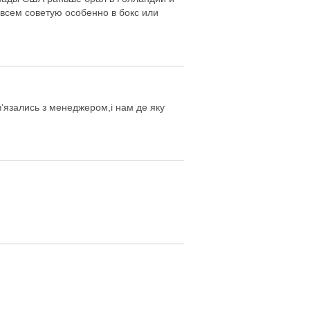
 всем советую особенно в бокс или
вʼязались з менеджером,і нам де яку