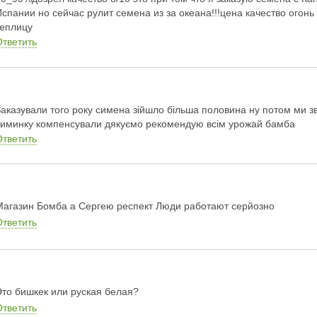
Испании но сейчас рулит семена из за океана!!!цена качество огонь
теплицу
Ответить
Заказували того року симена зійшло більша половина ну потом ми з
симинку компенсували дякуємо рекомендую всім урожай бамба
Ответить
Магазин Бомба а Сергею респект Люди работают серйозно
Ответить
Это бишкек или руская белая?
Ответить