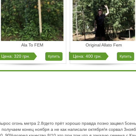
Ala To FEM
Original Allato Fem
Цена: 320 грн.
Цена: 400 грн.
Купить
Купить
Вырос огонь метра 2.8гдето прёт хорошо правда позно зацвел 5се
и получаем конец ноября а не как написали октября!я сорвал 3но
80_90%дозрел качество 8/10 это при том что я заказую семена с К