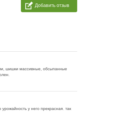
Добавить отзыв
бли, шишки массивные, обсыпанные
олен.
 урожайность у него прекрасная. так