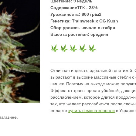
Цветение:
9 недель
СодержаниеТГК :
23%
Урожайность:
800 гр\м2
Генетика:
Trainwreck x OG Kush
Сбор урожая:
начало октября
Высота растения:
средняя
Отличная индика с идеальной генетикой. 
вырастают в высокие массивные стебли с
шишек. Поэтому на выходе можно получи
Эффект от травы просто убойный, дающий
расслаблением, которое длится продолжи
тех, кто желает расслабиться после сложн
желаете
купить семена конопли
в Украине,
агазине.