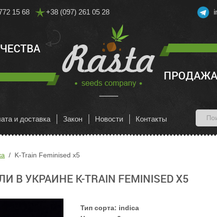
772 15 68
+38 (097) 261 05 28
АЧЕСТВА
ПРОДАЖА
ата и доставка
Закон
Новости
Контакты
ка
K-Train Feminised x5
 В УКРАИНЕ K-TRAIN FEMINISED X5
Тип сорта:
indica