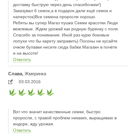
доставку быструю через день спасибочкии!)
Заказувал 6 семок,а в подарок дали ещë семок и
наперсток)Все семена проросли хорошо.
Ребяты вы супер Магаз пушка Семки красотки Люди
вежлевые. Ждем урожай как родную буренку с поля.
Спасибо за понимание. Иной раз курю боковьıe
лопухи что бы карету заправить) Посоны не кусайте
очком булавки несите сюда бабки.Магазин в почëте
и на вьıсоте!
Ответить
Слава,
Жмеринка
03.03.2016
Вот что значит качественные семки, быстро
проросли, с травой проблем никаких, выращиваю в
индоре, жду урожая.
Ответить