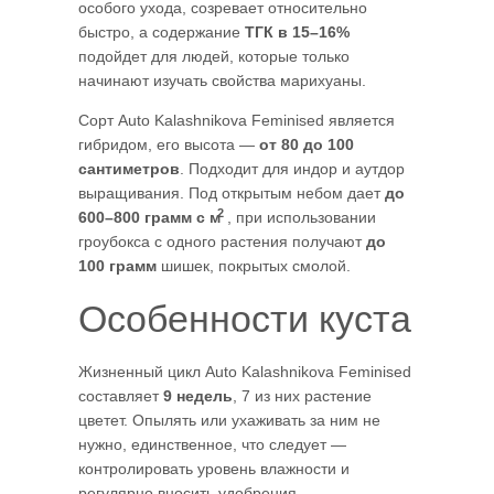
особого ухода, созревает относительно
быстро, а содержание
ТГК в 15–16%
подойдет для людей, которые только
начинают изучать свойства марихуаны.
Сорт Auto Kalashnikova Feminised является
гибридом, его высота —
от 80 до 100
сантиметров
. Подходит для индор и аутдор
выращивания. Под открытым небом дает
до
2
600–800 грамм с м
, при использовании
гроубокса с одного растения получают
до
100 грамм
шишек, покрытых смолой.
Особенности куста
Жизненный цикл Auto Kalashnikova Feminised
составляет
9 недель
, 7 из них растение
цветет. Опылять или ухаживать за ним не
нужно, единственное, что следует —
контролировать уровень влажности и
регулярно вносить удобрения.