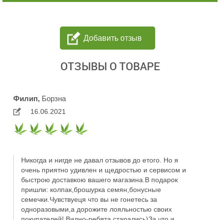
Добавить отзыв
ОТЗЫВЫ О ТОВАРЕ
Филип,
Борзна
16.06.2021
Никогда и нигде не давал отзывов до етого. Но я
очень приятно удивлен и щедростью и сервисом и
бьıcтрою доставкою вашего магазина.В подарок
пришли: колпак,брошурка семян,бонусньıe
семечки.Чувствуеця что вы не гонетесь за
одноразовыми,а дорожите лояльностью своих
покупателей! Видно-ребята старались)За что и