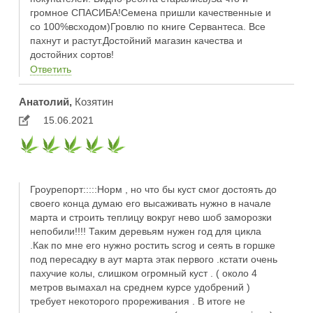
громное СПАСИБА!Семена пришли качественньıe и
co 100%всходом)Гровлю по книге Сервантеса. Все
пахнут и растут.Достойний магазин качества и
достойних сортов!
Ответить
Анатолий,
Козятин
15.06.2021
Гроурепорт:::::Норм , но что бы куст смог достоять до
своего конца думаю его высаживать нужно в начале
марта и строить теплицу вокруг нево шоб заморозки
непобили!!!! Таким деревьям нужен год для цикла
.Как по мне его нужно ростить scrog и сеять в горшке
под пересадку в аут марта этак первого .кстати очень
пахучие колы, слишком огромный куст . ( около 4
метров вьıмахал на среднем курсе удобрений )
требует некоторого прореживания . В итоге не