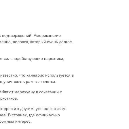
х подтверждений. Американские
менно, человек, который очень долгое
ет сильнодействующие наркотики,
звестно, что каннабис используется в
е уничтожать раковые клетки.
ебляют марихуану в сочетании с
ркотиков.
нтерес и к другим, уже наркотикам.
нее. В странах, где официально
ромный интерес.