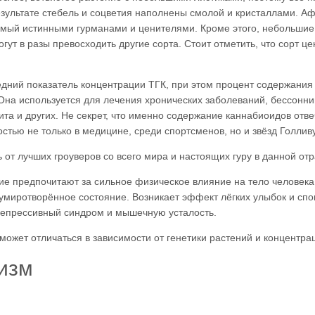
езультате стебель и соцветия наполнены смолой и кристаллами. А
емый истинными гурманами и ценителями. Кроме этого, небольшие
гут в разы превосходить другие сорта. Стоит отметить, что сорт ц
едний показатель концентрации ТГК, при этом процент содержания
 Она используется для лечения хронических заболеваний, бессонн
тита и других. Не секрет, что именно содержание каннабиоидов отв
тью не только в медицине, среди спортсменов, но и звёзд Голлив
от лучших гроуверов со всего мира и настоящих гуру в данной отр
е предпочитают за сильное физическое влияние на тело человека
умиротворённое состояние. Возникает эффект лёгких улыбок и спо
епрессивный синдром и мышечную усталость.
может отличаться в зависимости от генетики растений и концентра
низм