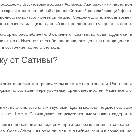
евосходному фруктовому аромату Афганки. Уже максимум через пол
ами скрывается мощнейший эффект. Сильный расслабляющий физи
 полностью контролируете ситуацию. Средняя длительность воздейст
 и стажа курильщика. Данный сорт по достоинству оценят, как нови
эйфории, расслабления. В отличие от Сативы, которая поднимает
ляет тело. Именно эти особенности широко ценятся в медицине и
т в состояние полного релакса.
ку от Сативы?
 экваториальном и тропическом климате сорт конопли. Растение ч
ндика по большей мере уроженка горных местностей. Чаще всего о
ими, но очень ветвистыми кустами. Цветы мелкие, но дают больши
вышает 1 метр, Сатива даже при искусственных условиях содержан
вляется неоспоримым лидером, при этом без влияния на качество. 
ов. Сорт «Афган» широко применим в гибридизации и создании но