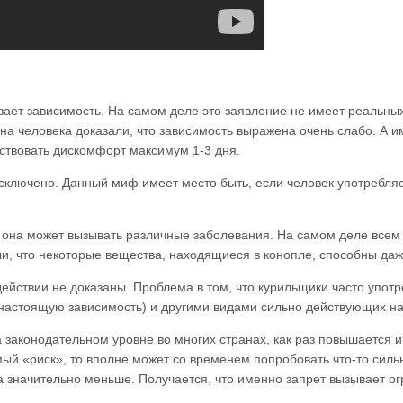
вает зависимость. На самом деле это заявление не имеет реальны
а человека доказали, что зависимость выражена очень слабо. А и
ствовать дискомфорт максимум 1-3 дня.
 исключено. Данный миф имеет место быть, если человек употребля
она может вызывать различные заболевания. На самом деле всем и
и, что некоторые вещества, находящиеся в конопле, способны даж
ействии не доказаны. Проблема в том, что курильщики часто употр
 настоящую зависимость) и другими видами сильно действующих на
а законодательном уровне во многих странах, как раз повышается и
ый «риск», то вполне может со временем попробовать что-то силь
значительно меньше. Получается, что именно запрет вызывает ог