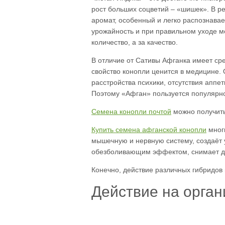
рост больших соцветий – «шишек». В р
аромат, особенный и легко распознава
урожайность и при правильном уходе мо
количество, а за качество.
В отличие от Сативы Афганка имеет ср
свойство конопли ценится в медицине.
расстройства психики, отсутствия аппе
Поэтому «Афган» пользуется популярнос
Семена конопли почтой
можно получить 
Купить семена афганской конопли
многи
мышечную и нервную систему, создаёт 
обезболивающим эффектом, снимает д
Конечно, действие различных гибридов 
Действие на орга