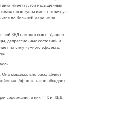
фганка имеет густой насыщенный
 компактные кусты имеют отличную
енится по большей мере не за
 в ней КБД намного выше. Данное
ицы, депрессионных состояний и
ечает за силу нужного эффекта.
уда.
асли.
. Она максимально расслабляет
койствия. Афганка также обладает
ции содержания в них ТГК и КБД.