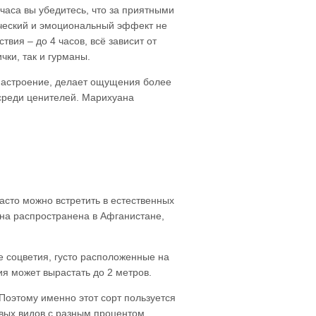
часа вы убедитесь, что за приятными
ческий и эмоциональный эффект не
вия – до 4 часов, всё зависит от
чки, так и гурманы.
 настроение, делает ощущения более
 среди ценителей. Марихуана
асто можно встретить в естественных
на распространена в Афганистане,
е соцветия, густо расположенные на
ия может вырастать до 2 метров.
Поэтому именно этот сорт пользуется
вых видов с разным процентом