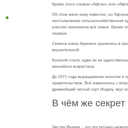
Кроме этого словом «Афган» или «Афга
Об этом мало кому известно, но Афган
неотъемлемая сельскохозяйственная ку
участие принимала вся семья. Кроме эт
гашиша.
Семена очень бережно хранились в про
внушительной.
Конопля стала, едва ли не единственн
каннабиса возрастала.
До 1971 года выращивание конопли и п
правительством. Всё изменилось с втор
древнейший чистый сорт Индику, вкус к
В чём же секрет
Чистая Индика - это достаточно низко