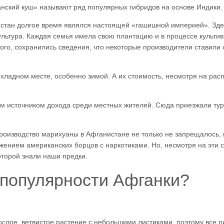
нский куш» называют ряд популярных гибридов на основе Индики.
истан долгое время являлся настоящей «гашишной империей». Зде
льтура. Каждая семья имела свою плантацию и в процессе культив
ого, сохранились сведения, что некоторые производители ставили 
хладном месте, особенно зимой. А их стоимость, несмотря на ра
ым источником дохода среди местных жителей. Сюда приезжали тур
роизводство марихуаны в Афганистане не только не запрещалось,
жением американских борцов с наркотиками. Но, несмотря на эти 
оторой знали наши предки.
 популярности Афганки?
рослое, ветвистое растение с небольшими листиками, поэтому все 