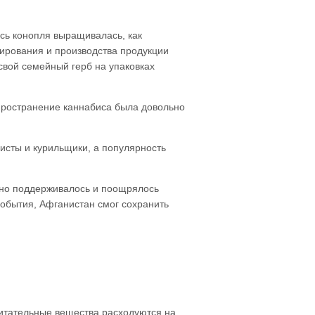
сь конопля выращивалась, как
ирования и производства продукции
свой семейный герб на упаковках
спространение каннабиса была довольно
исты и курильщики, а популярность
 но поддерживалось и поощрялось
события, Афганистан смог сохранить
питательные вещества расходуются на