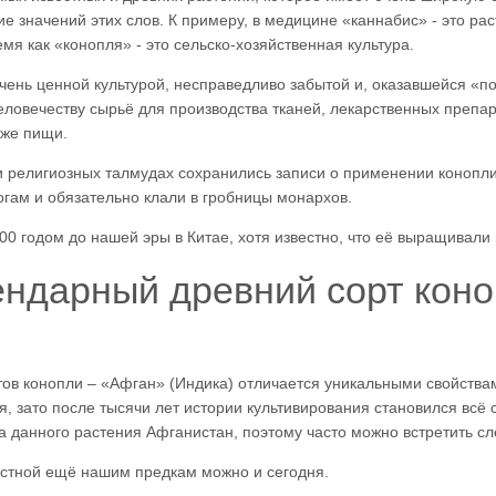
ие значений этих слов. К примеру, в медицине «каннабис» - это ра
мя как «конопля» - это сельско-хозяйственная культура.
чень ценной культурой, несправедливо забытой и, оказавшейся «по
еловечеству сырьё для производства тканей, лекарственных препара
аже пищи.
 и религиозных талмудах сохранились записи о применении конопл
гам и обязательно клали в гробницы монархов.
00 годом до нашей эры в Китае, хотя известно, что её выращивали
ендарный древний сорт кон
ов конопли – «Афган» (Индика) отличается уникальными свойствам
, зато после тысячи лет истории культивирования становился всё с
а данного растения Афганистан, поэтому часто можно встретить с
естной ещё нашим предкам можно и сегодня.