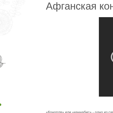
Афганская кон
«Конопля» или «каннабис» - одно из са