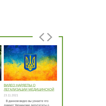
ВИДЕО:НАРДЕПЫ О
ВИДЕО :РЕПОРТАЖ С
ЛЕГАЛИЗАЦИИ МЕДИЦИНСКОЙ
УКРАИНСКОЙ КОНОПЛЯНО
МАРИХУАНЫ В УКРАИНЕ
ЯРМАРКИ
23.11.2021
23.11.2021
В данном видео вы узнаете что
В данном видео вы увидите как
думают Украинские депутататы о
проходит конопляная ярмарка в