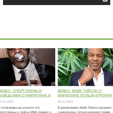
ВИДЕО: СПОРТСМЕНЫ И
ВИДЕО: МАЙК ТАЙСОН О
БОЙЦЫ ММА О МАРИХУАНЕ И
МАРИХУАНЕ ПОЛЬЗА КУРЕНИЯ
КАННАБИСЕ
ТРАВКИ ДЛЯ СПОРТА
30.11.2021
30.11.2021
В этом видео вы узнаете что
В даном видео Майк Тайсон раскажет
спортсмены и бойцы ММА думают о
о марихуане, польза курения травки