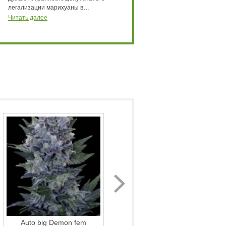
легализации марихуаны в…
Украине, совершенно легальный
бизнес…
Читать далее
Читать далее
Auto big Demon fem
Auto Blueberry Feminised