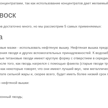
онцентратами, так как использование концентратов дает желаемы
воск
ов достаточно много, но мы рассмотрим 5 самых применяемых:
а
вые мазки - использовать нефтяную вышку. Нефтяная вышка предс
ния гвоздя и других вспомогательных принадлежностей. К водозаб
ые титановые гвозди имеют круглую форму с отверстием в середине
сле того, как гвоздь нагрелся с помощью факела (старые гвозди тр
 как некоторые говорят, что они имеют лучший вкус, чем металличе
те сильной жары и, скорее всего, будет иметь более низкий срок г
м нефтяной вышки:
ронный гвоздь;