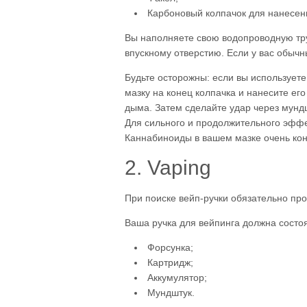
Карбоновый колпачок для нанесен
Вы наполняете свою водопроводную тру
впускному отверстию. Если у вас обычны
Будьте осторожны: если вы используете
мазку на конец колпачка и нанесите его
дыма. Затем сделайте удар через мундш
Для сильного и продолжительного эффек
Каннабиноиды в вашем мазке очень ко
2. Vaping
При поиске вейп-ручки обязательно про
Ваша ручка для вейпинга должна состо
Форсунка;
Картридж;
Аккумулятор;
Мундштук.