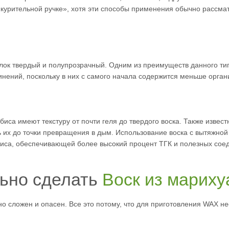
«курительной ручке», хотя эти способы применения обычно рассм
ок твердый и полупрозрачный. Одним из преимуществ данного типа 
нений, поскольку в них с самого начала содержится меньше орган
абиса имеют текстуру от почти геля до твердого воска. Также извест
ь их до точки превращения в дым. Использование воска с вытяжной
са, обеспечивающей более высокий процент ТГК и полезных соед
льно сделать
Воск из марих
о сложен и опасен. Все это потому, что для приготовления WAX н