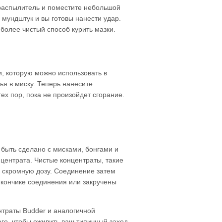
е распылитель и поместите небольшой
 мундштук и вы готовы нанести удар.
более чистый способ курить мазки.
и, которую можно использовать в
ья в миску. Теперь нанесите
ех пор, пока не произойдет сгорание.
быть сделано с мисками, бонгами и
центрата. Чистые концентраты, такие
ь скромную дозу. Соединение затем
а кончике соединения или закручены
нтраты Budder и аналогичной
го, чтобы оживить ваш типичный заход