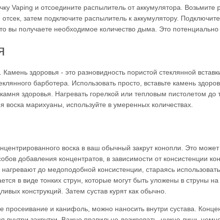
учку Vaping и отсоедините распылитель от аккумулятора. Возьмит
 отсек, затем подключите распылитель к аккумулятору. Подключите
то вы получаете необходимое количество дыма. Это потенциально 
я
. Камень здоровья - это разновидность пористой стеклянной вставк
еклянного барботера. Использовать просто, вставьте камень здоров
амня здоровья. Нагревать горелкой или тепловым пистолетом до т
я воска марихуаны, используйте в умеренных количествах.
центрированного воска в ваш обычный закрут конопли. Это может 
обов добавления концентратов, в зависимости от консистенции кон
и нагревают до медоподобной консистенции, стараясь использоват
ается в виде тонких струн, которые могут быть уложены в струны н
ливых конструкций. Затем сустав курят как обычно.
ое просеивание и канифоль, можно наносить внутри сустава. Конце
я внутри закрутки. Важно правильно дозировать, нужно лишь немно