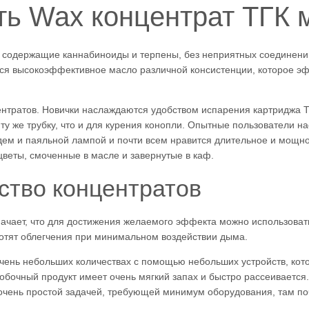
ить Wax концентрат ТГК
ы, содержащие каннабиноиды и терпены, без неприятных соединени
ется высокоэффективное масло различной консистенции, которое э
ентратов. Новички наслаждаются удобством испарения картриджа Т
 ту же трубку, что и для курения конопли. Опытные пользователи 
здем и паяльной лампой и почти всем нравится длительное и мощн
цветы, смоченные в масле и завернутые в каф.
ство концентратов
ачает, что для достижения желаемого эффекта можно использоват
хотят облегчения при минимальном воздействии дыма.
очень небольших количествах с помощью небольших устройств, кот
очный продукт имеет очень мягкий запах и быстро рассеивается.
очень простой задачей, требующей минимум оборудования, там поч