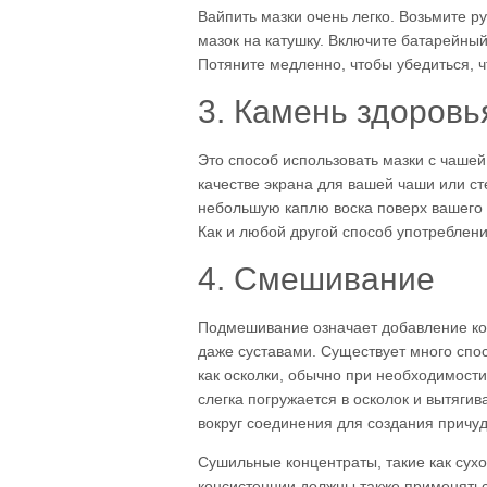
Вайпить мазки очень легко. Возьмите р
мазок на катушку. Включите батарейный
Потяните медленно, чтобы убедиться, ч
3. Камень здоровь
Это способ использовать мазки с чашей
качестве экрана для вашей чаши или ст
небольшую каплю воска поверх вашего к
Как и любой другой способ употреблени
4. Смешивание
Подмешивание означает добавление кон
даже суставами. Существует много спос
как осколки, обычно при необходимост
слегка погружается в осколок и вытягив
вокруг соединения для создания причуд
Сушильные концентраты, такие как сух
консистенции должны также применятьс