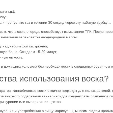
и и т.д.);
бку;
 и пропустите газ в течении 30 секунд через эту набитую трубку…
ом, что в свою очередь способствует вымыванию ТГК. После прове
 вытекания зеленоватой неоднородной массы.
ку над небольшой кастрюлей;
дяную баню. Ожидаем 15-20 минут;
нную емкость.
ск в домашних условиях без необходимости в специализированном 
ства использования воска?
нтратов, каннабисовые воски отлично подходят для пользователей,
за высокого содержания каннабиноидов концентраты позволяют л
ри курении или выпаривании цветов.
от курения и употребления в пищу марихуаны, многим людям нравит