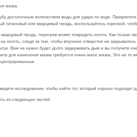
ия мазка.
бу достаточным количеством воды для удара по воде. Прикрепите г
й титановый или кварцевый гвоздь, воспользуйтесь горелкой, чтобы
 кварцевый гвоздь, перегрев может повредить ноготь. Как только г
 на ноготь, следя за тем, чтобы впускное отверстие не закрывалось 
тук. Вам не нужно будет долго задерживать дым и вы получите оч
та для нанесения мазка требуется очень мало мазка. Это не то же
нцентрированные.
ведите исследование, чтобы найти тот, который хорошо подходит д
ять из следующих частей: