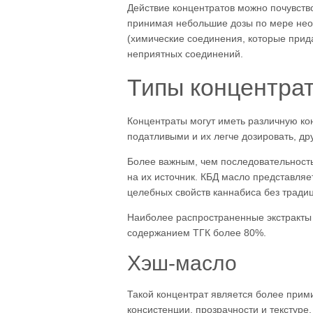
Действие концентратов можно почувств
принимая небольшие дозы по мере необ
(химические соединения, которые прид
неприятных соединений.
Типы концентра
Концентраты могут иметь различную ко
податливыми и их легче дозировать, др
Более важным, чем последовательность
на их источник. КБД масло представляе
целебных свойств каннабиса без тради
Наиболее распространенные экстракты к
содержанием ТГК более 80%.
Хэш-масло
Такой концентрат является более прим
консистенции, прозрачности и текстуре.