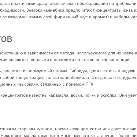
овать практически сразу, обеспечивая обезболивание по требован
ходимости. Знатоки каннабиса предпочитают концентраты из-за и
ают каждому штамму свой фирменный вкус и аромат) и небольшого
тов
нсистенцию в зависимости от метода, используемого для их извлеч
угие являются твердыми и похожими на стекло по консистенции.
, является используемый штамм. Гибриды, цветы сативы и индики
т собой концентрацию только каннабидиола. Это делает его идеаль
ционных «высоких», связанных с приемом ТГК.
онцентратов известны как масла, воски, почки и осколки. Они ув
итивным старшим кузеном, насчитывающим сотни или даже тысячи л
 Некоторые масла такие же темные, как патока, а другие - более чи