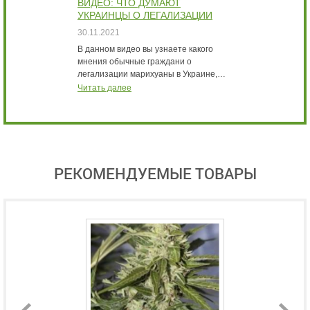
ВИДЕО: ЧТО ДУМАЮТ
В
УКРАИНЦЫ О ЛЕГАЛИЗАЦИИ
Б
МАРИХУАНЫ ИНТЕРВЬЮ
К
30.11.2021
3
В данном видео вы узнаете какого
В
мнения обычные граждани о
с
легализации марихуаны в Украине,…
м
Читать далее
Ч
РЕКОМЕНДУЕМЫЕ ТОВАРЫ