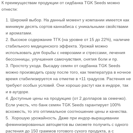
К преимуществам продукции от сидбанка TGK Seeds можно
отнести:
Широкий выбор. На данный момент у компании имеется как
минимум десять сортов каннабиса с уникальными свойствами
и ароматами.
Высокое содержание ТГК (на уровне от 15 до 22%), наличие
стабильного медицинского эффекта. Урожай можно
использовать для борьбы с неврозами и стрессами, лечения
бессонницы, улучшения самочувствия, снятия боли и пр.
Простоту ухода. Высадку семян от сидбанка TGK Seeds
можно производить сразу после того, как температура в ночное
время стабилизируется на отметке в +11 градусов. Растения не
требуют особых условий. Они хорошо растут как в индоре, так
и в аутдоре.
Доступные цены на продукцию (от 2 долларов за семечко).
Если учесть, что банк семян TGK Seeds гарантирует 100%
всхожесть, то это оптимальное соотношение цены и качества.
Хорошую урожайность. Даже при индор-выращивании
феминизированных автоцветов вы сможете получить с одного
растения до 150 граммов готового сухого продукта, а с