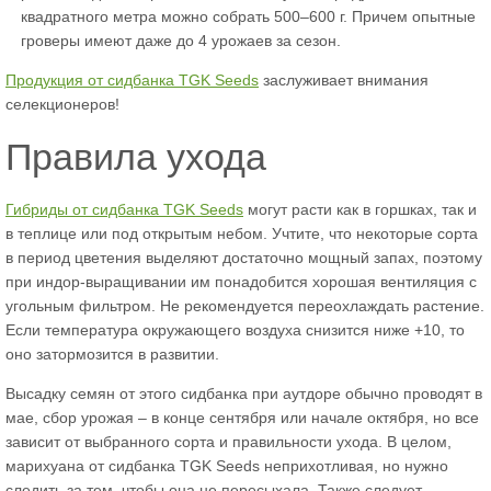
квадратного метра можно собрать 500–600 г. Причем опытные
гроверы имеют даже до 4 урожаев за сезон.
Продукция от сидбанка TGK Seeds
заслуживает внимания
селекционеров!
Правила ухода
Гибриды от сидбанка TGK Seeds
могут расти как в горшках, так и
в теплице или под открытым небом. Учтите, что некоторые сорта
в период цветения выделяют достаточно мощный запах, поэтому
при индор-выращивании им понадобится хорошая вентиляция с
угольным фильтром. Не рекомендуется переохлаждать растение.
Если температура окружающего воздуха снизится ниже +10, то
оно затормозится в развитии.
Высадку семян от этого сидбанка при аутдоре обычно проводят в
мае, сбор урожая – в конце сентября или начале октября, но все
зависит от выбранного сорта и правильности ухода. В целом,
марихуана от сидбанка TGK Seeds неприхотливая, но нужно
следить за тем, чтобы она не пересыхала. Также следует