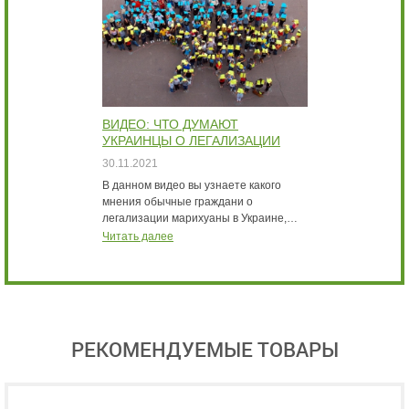
ВИДЕО: ЧТО ДУМАЮТ
В
УКРАИНЦЫ О ЛЕГАЛИЗАЦИИ
Б
МАРИХУАНЫ ИНТЕРВЬЮ
К
30.11.2021
3
В данном видео вы узнаете какого
В
мнения обычные граждани о
с
легализации марихуаны в Украине,…
м
Читать далее
Ч
РЕКОМЕНДУЕМЫЕ ТОВАРЫ