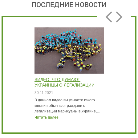
ПОСЛЕДНИЕ НОВОСТИ
ВИДЕО: ЧТО ДУМАЮТ
В
УКРАИНЦЫ О ЛЕГАЛИЗАЦИИ
Б
МАРИХУАНЫ ИНТЕРВЬЮ
К
30.11.2021
3
В данном видео вы узнаете какого
В
мнения обычные граждани о
с
легализации марихуаны в Украине,…
м
Читать далее
Ч