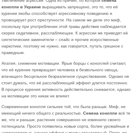
Увеличение агрессии. Одна из причин, по которой
семена
конопли в Украине
выращивать запрещено, это то, что её
курение якобы способствует агрессивному поведению и
провоцирует рост преступности. На самом же деле это миф,
поскольку при употреблении этой травы действие наблюдается
скорее седативное, расслабляющее. К агрессии же приводят её
синтетические заменители – спайс и прочие искусственные
наркотики, поэтому не нужно, как говорится, путать грешное с
праведным.
Апатия, снижение мотивации. Ярые борцы с коноплей считают,
что её курение превращает человека в безвольного овоща,
влачащего бесцельное безразличное существование. Однако не
стоит думать, что её расслабляющий эффект длится постоянно.
В процессе курения активность действительно снижается, однако
на мотивацию это никак не влияет.
Современная конопля сильнее той, что была раньше. Миф, не
имеющий ничего общего с реальностью.
Семена конопли
всё те
же, что и раньше, растение совершенно не изменило своего
потенциала. Просто появились новые сорта, более урожайные и
неприхотливые, однако эффект у травы стандартный. Опять же,