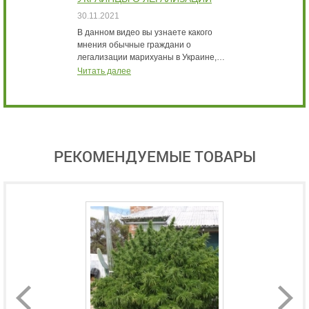
МАРИХУАНЫ ИНТЕРВЬЮ
К
30.11.2021
3
В данном видео вы узнаете какого
В
мнения обычные граждани о
с
легализации марихуаны в Украине,…
м
Читать далее
Ч
РЕКОМЕНДУЕМЫЕ ТОВАРЫ