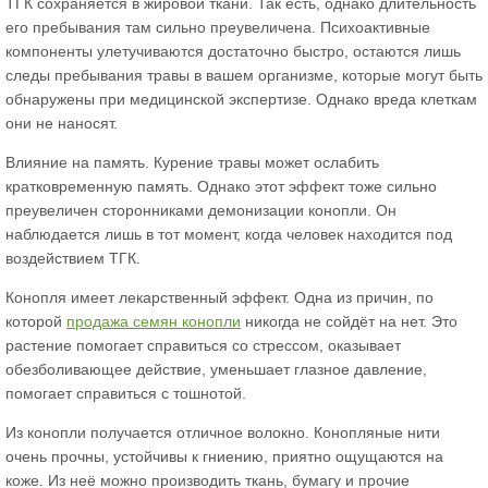
ТГК сохраняется в жировой ткани. Так есть, однако длительность
его пребывания там сильно преувеличена. Психоактивные
компоненты улетучиваются достаточно быстро, остаются лишь
следы пребывания травы в вашем организме, которые могут быть
обнаружены при медицинской экспертизе. Однако вреда клеткам
они не наносят.
Влияние на память. Курение травы может ослабить
кратковременную память. Однако этот эффект тоже сильно
преувеличен сторонниками демонизации конопли. Он
наблюдается лишь в тот момент, когда человек находится под
воздействием ТГК.
Конопля имеет лекарственный эффект. Одна из причин, по
которой
продажа семян конопли
никогда не сойдёт на нет. Это
растение помогает справиться со стрессом, оказывает
обезболивающее действие, уменьшает глазное давление,
помогает справиться с тошнотой.
Из конопли получается отличное волокно. Конопляные нити
очень прочны, устойчивы к гниению, приятно ощущаются на
коже. Из неё можно производить ткань, бумагу и прочие