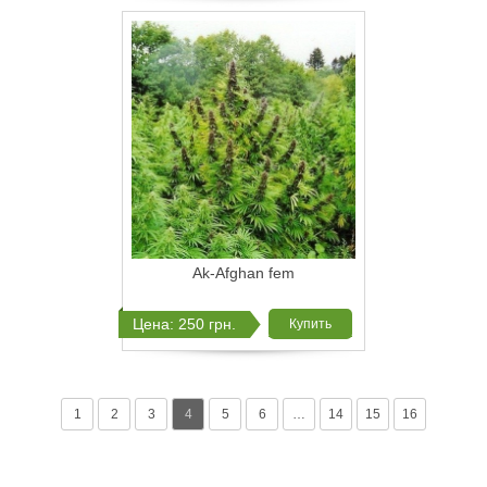
Ak-Afghan fem
Цена: 250 грн.
Купить
1
2
3
4
5
6
…
14
15
16