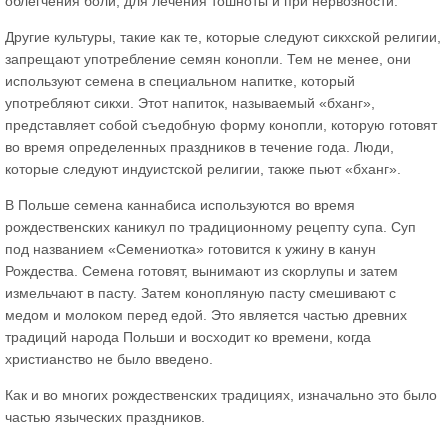
облегчения боли, для лечения тошноты и при нервозности.
Другие культуры, такие как те, которые следуют сикхской религии,
запрещают употребление семян конопли. Тем не менее, они
используют семена в специальном напитке, который
употребляют сикхи. Этот напиток, называемый «бханг»,
представляет собой съедобную форму конопли, которую готовят
во время определенных праздников в течение года. Люди,
которые следуют индуистской религии, также пьют «бханг».
В Польше семена каннабиса используются во время
рождественских каникул по традиционному рецепту супа. Суп
под названием «Семениотка» готовится к ужину в канун
Рождества. Семена готовят, вынимают из скорлупы и затем
измельчают в пасту. Затем конопляную пасту смешивают с
медом и молоком перед едой. Это является частью древних
традиций народа Польши и восходит ко времени, когда
христианство не было введено.
Как и во многих рождественских традициях, изначально это было
частью языческих праздников.