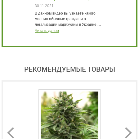
МАРИХУАНЫ ИНТЕРВЬЮ
К
30.11.2021
3
В данном видео вы узнаете какого
В
мнения обычные граждани о
с
легализации марихуаны в Украине,…
м
Читать далее
Ч
РЕКОМЕНДУЕМЫЕ ТОВАРЫ