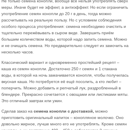
Не только семена конопли, вообще всё нельзя употреблять сверх
меры. Иначе будет не эффект, а антиэффект. Но если ограничить
употребление семян конопли до 20 г в день, тогда можно
рассчитывать на реальную пользу. Но с условием соблюдения
особого процесса употребления: семена необходимо очистить и
тщательно пережёвывать в сыром виде. Завершить приём
большим количеством воды, которой надо запить семена. Можно
и не очищать семена. Но предварительно следует их замочить на
несколько часов.
Классический вариант и одновременно простейший рецепт –
каша из семян конопли. Достаточно 250 г семян и 1 стакана
воды, в которой на ночь замачивается конопля, чтобы получилась
вкусная каша. Но потребуется её ещё посолить, а кто любит –
поперчить. Можно добавить и репчатый лук, раздробленный в
блендере. Прекрасно сочетается с овощами или листиками мяты.
Это отличный завтрак или ужин.
Сделав заказ на
семена конопли с доставкой,
можно
приготовить оригинальный напиток – конопляное молочко. Оно
довольно жирное, лучше много его не употреблять. Кроме семян