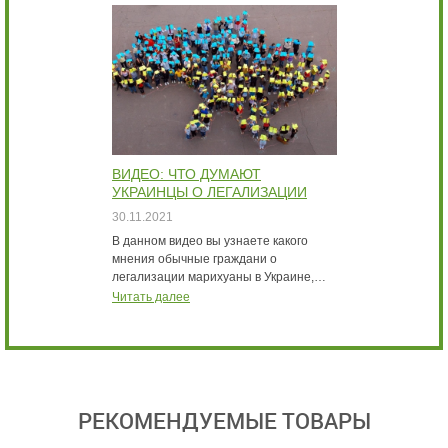
ВИДЕО: ЧТО ДУМАЮТ
В
УКРАИНЦЫ О ЛЕГАЛИЗАЦИИ
Б
МАРИХУАНЫ ИНТЕРВЬЮ
К
30.11.2021
3
В данном видео вы узнаете какого
В
мнения обычные граждани о
с
легализации марихуаны в Украине,…
м
Читать далее
Ч
РЕКОМЕНДУЕМЫЕ ТОВАРЫ