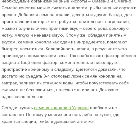
необходимые организму жирные кислоты – Омеза-3 и Омега-8.
Семена конопли можно считать аналогом рыбы жирных сортов и
орехов. Добавляя семена в каши, десерты и другие блюда, для
приготовления которых не требуется длительное нагревание,
можно получить очень приятный вкус – своего рода ореховую
нотку, мягкую и ненавязчивую. К тому же, обладая приятным
вкусом, семена конопли как один из ингредиентов, помогают
быстрее насытиться. Калорийность низкая, в результате чего
происходит нормализации веса. Так срабатывает фактор обмена
веществ. Ещё один фактор: семена конопли нивелируют
пристрастие к жирному и сладкому. Диетологи доказали, что
достаточно съедать 3-4 столовых ложек семян конопли на
завтрак, запивая их стаканом воды, чтобы почувствовать себя
сытым и не беспокоиться, полезно это или нет. Доказано:
однозначно полезно.
Сегодня купить
семена конопли в Украине
проблемы не
составляет. Поэтому у многих они есть либо на кухне, где
хранятся специи, либо в домашней аптечке.