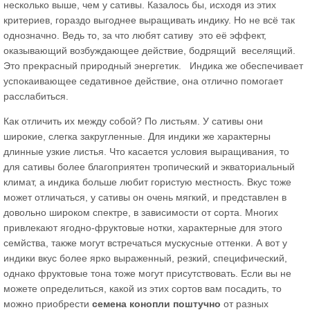
несколько выше, чем у сативы. Казалось бы, исходя из этих
критериев, гораздо выгоднее выращивать индику. Но не всё так
однозначно. Ведь то, за что любят сативу это её эффект,
оказывающий возбуждающее действие, бодрящий веселящий.
Это прекрасный природный энергетик. Индика же обеспечивает
успокаивающее седативное действие, она отлично помогает
расслабиться.
Как отличить их между собой? По листьям. У сативы они
широкие, слегка закругленные. Для индики же характерны
длинные узкие листья. Что касается условия выращивания, то
для сативы более благоприятен тропический и экваториальный
климат, а индика больше любит гористую местность. Вкус тоже
может отличаться, у сативы он очень мягкий, и представлен в
довольно широком спектре, в зависимости от сорта. Многих
привлекают ягодно-фруктовые нотки, характерные для этого
семйства, также могут встречаться мускусные оттенки. А вот у
индики вкус более ярко выраженный, резкий, специфический,
однако фруктовые тона тоже могут присутствовать. Если вы не
можете определиться, какой из этих сортов вам посадить, то
можно приобрести
семена конопли поштучно
от разных