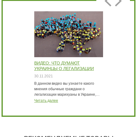
ВИДЕО: ЧТО ДУМАЮТ
В
УКРАИНЦЫ О ЛЕГАЛИЗАЦИИ
Б
МАРИХУАНЫ ИНТЕРВЬЮ
К
30.11.2021
3
В данном видео вы узнаете какого
В
мнения обычные граждани о
с
легализации марихуаны в Украине,…
м
Читать далее
Ч