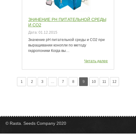
ЗНАЧЕНИЕ РН ПИТАТЕЛЬНОЙ СРЕДЫ
И СО2
Дата:
01.12.2015
Значение рН питательной среды и СО2 при
выращивании конопли по методу
гидропоники Когда вы…
Читать далее
1
2
3
…
7
8
9
10
11
12
© Rasta. Seeds Company 2020